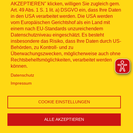
Kreis Plön
AKZEPTIEREN" klicken, willigen Sie zugleich gem.
Art. 49 Abs. 1 S. 1 lit. a) DSGVO ein, dass Ihre Daten
in den USA verarbeitet werden. Die USA werden
Lübeck
vom Europäischen Gerichtshof als ein Land mit
einem nach EU-Standards unzureichendem
Datenschutzniveau eingeschätzt. Es besteht
Neumünster
insbesondere das Risiko, dass Ihre Daten durch US-
Behörden, zu Kontroll- und zu
Überwachungszwecken, möglicherweise auch ohne
Nordfriesland
Rechtsbehelfsmöglichkeiten, verarbeitet werden
können.
Ostholstein
Datenschutz
Impressum
Pinneberg-Steinburg
COOKIE EINSTELLUNGEN
Schleswig-Flensburg
ALLE AKZEPTIEREN
Stormarn-Segeberg
Cookie Einstellungen