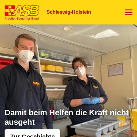
Direkt
zum
Schleswig-Holstein
Inhalt
Damit beim Helfen die Kraft nicht
ausgeht
Zur Geschichte