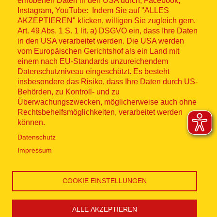
Fußzeilenmenü
erhobenen Daten in den USA durch, Facebook,
Impressum
Instagram, YouTube: Indem Sie auf "ALLES
AKZEPTIEREN" klicken, willigen Sie zugleich gem.
Datenschutz
Art. 49 Abs. 1 S. 1 lit. a) DSGVO ein, dass Ihre Daten
in den USA verarbeitet werden. Die USA werden
Kontakt
vom Europäischen Gerichtshof als ein Land mit
einem nach EU-Standards unzureichendem
Datenschutzniveau eingeschätzt. Es besteht
Hinweisgebersystem
insbesondere das Risiko, dass Ihre Daten durch US-
Behörden, zu Kontroll- und zu
Lieferkette
Überwachungszwecken, möglicherweise auch ohne
Rechtsbehelfsmöglichkeiten, verarbeitet werden
Widerruf
können.
Datenschutz
Social Media
Impressum
COOKIE EINSTELLUNGEN
ALLE AKZEPTIEREN