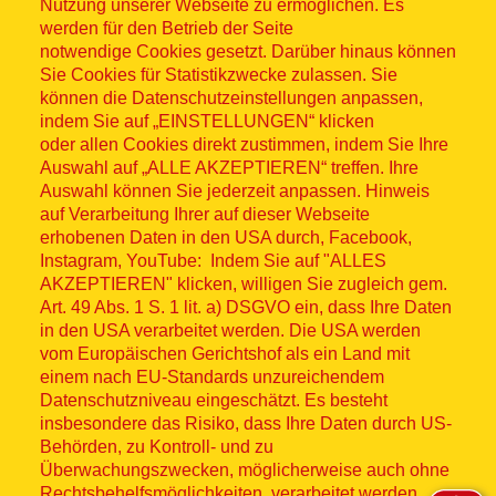
Nutzung unserer Webseite zu ermöglichen. Es
werden für den Betrieb der Seite
notwendige Cookies gesetzt. Darüber hinaus können
Sitemap
Sie Cookies für Statistikzwecke zulassen. Sie
können die Datenschutzeinstellungen anpassen,
indem Sie auf „EINSTELLUNGEN“ klicken
oder allen Cookies direkt zustimmen, indem Sie Ihre
Auswahl auf „ALLE AKZEPTIEREN“ treffen. Ihre
Auswahl können Sie jederzeit anpassen. Hinweis
© ASB 2026
auf Verarbeitung Ihrer auf dieser Webseite
erhobenen Daten in den USA durch, Facebook,
Fußzeilenmenü
Impressum
Instagram, YouTube: Indem Sie auf "ALLES
AKZEPTIEREN" klicken, willigen Sie zugleich gem.
Datenschutz
Art. 49 Abs. 1 S. 1 lit. a) DSGVO ein, dass Ihre Daten
in den USA verarbeitet werden. Die USA werden
Kontakt
vom Europäischen Gerichtshof als ein Land mit
einem nach EU-Standards unzureichendem
Datenschutzniveau eingeschätzt. Es besteht
Hinweisgebersystem
insbesondere das Risiko, dass Ihre Daten durch US-
Behörden, zu Kontroll- und zu
Lieferkette
Überwachungszwecken, möglicherweise auch ohne
Rechtsbehelfsmöglichkeiten, verarbeitet werden