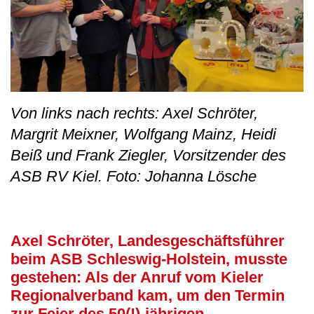
Von links nach rechts: Axel Schröter,
Margrit Meixner, Wolfgang Mainz, Heidi
Beiß und Frank Ziegler, Vorsitzender des
ASB RV Kiel. Foto: Johanna Lösche
Axel Schröter, Landesgeschäftsführer
beim ASB Schleswig-Holstein, musste
gestehen: Als der Anruf vom Kieler
Regionalverband kam, um den Termin
zur Feier des 50(!)-jährigen