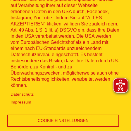
© ASB 2026
auf Verarbeitung Ihrer auf dieser Webseite
Fußzeilenmenü
erhobenen Daten in den USA durch, Facebook,
Impressum
Instagram, YouTube: Indem Sie auf "ALLES
AKZEPTIEREN" klicken, willigen Sie zugleich gem.
Datenschutz
Art. 49 Abs. 1 S. 1 lit. a) DSGVO ein, dass Ihre Daten
in den USA verarbeitet werden. Die USA werden
Kontakt
vom Europäischen Gerichtshof als ein Land mit
einem nach EU-Standards unzureichendem
Datenschutzniveau eingeschätzt. Es besteht
Hinweisgebersystem
insbesondere das Risiko, dass Ihre Daten durch US-
Behörden, zu Kontroll- und zu
Lieferkette
Überwachungszwecken, möglicherweise auch ohne
Rechtsbehelfsmöglichkeiten, verarbeitet werden
Widerruf
können.
Datenschutz
Social Media
Impressum
COOKIE EINSTELLUNGEN