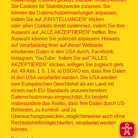
Sitemap
Sie Cookies für Statistikzwecke zulassen. Sie
können die Datenschutzeinstellungen anpassen,
indem Sie auf „EINSTELLUNGEN“ klicken
oder allen Cookies direkt zustimmen, indem Sie Ihre
Auswahl auf „ALLE AKZEPTIEREN“ treffen. Ihre
Auswahl können Sie jederzeit anpassen. Hinweis
© ASB 2026
auf Verarbeitung Ihrer auf dieser Webseite
Fußzeilenmenü
erhobenen Daten in den USA durch, Facebook,
Impressum
Instagram, YouTube: Indem Sie auf "ALLES
AKZEPTIEREN" klicken, willigen Sie zugleich gem.
Datenschutz
Art. 49 Abs. 1 S. 1 lit. a) DSGVO ein, dass Ihre Daten
in den USA verarbeitet werden. Die USA werden
Kontakt
vom Europäischen Gerichtshof als ein Land mit
einem nach EU-Standards unzureichendem
Datenschutzniveau eingeschätzt. Es besteht
Hinweisgebersystem
insbesondere das Risiko, dass Ihre Daten durch US-
Behörden, zu Kontroll- und zu
Lieferkette
Überwachungszwecken, möglicherweise auch ohne
Rechtsbehelfsmöglichkeiten, verarbeitet werden
Widerruf
können.