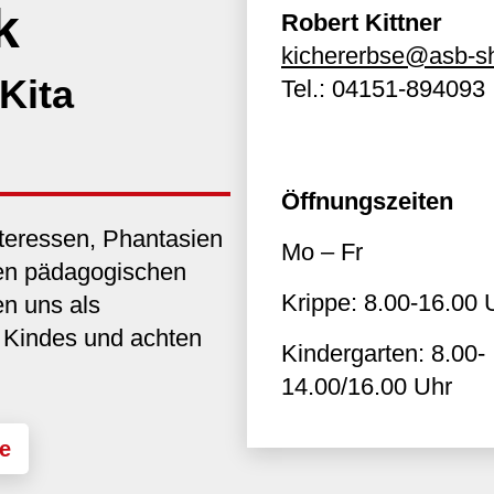
k
Robert Kittner
kichererbse@asb-s
Kita
Tel.:
04151-894093
Öffnungszeiten
Interessen, Phantasien
Mo – Fr
den pädagogischen
Krippe: 8.00-16.00 
en uns als
s Kindes und achten
Kindergarten: 8.00-
14.00/16.00 Uhr
e