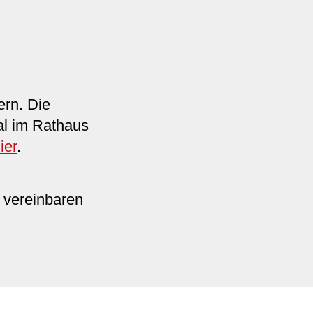
ern. Die
al im Rathaus
ier
.
 vereinbaren