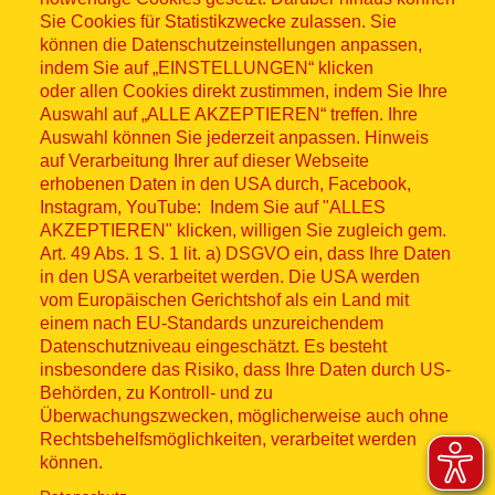
Sitemap
Sie Cookies für Statistikzwecke zulassen. Sie
können die Datenschutzeinstellungen anpassen,
indem Sie auf „EINSTELLUNGEN“ klicken
oder allen Cookies direkt zustimmen, indem Sie Ihre
Auswahl auf „ALLE AKZEPTIEREN“ treffen. Ihre
Auswahl können Sie jederzeit anpassen. Hinweis
© ASB 2026
auf Verarbeitung Ihrer auf dieser Webseite
Fußzeilenmenü
erhobenen Daten in den USA durch, Facebook,
Impressum
Instagram, YouTube: Indem Sie auf "ALLES
AKZEPTIEREN" klicken, willigen Sie zugleich gem.
Datenschutz
Art. 49 Abs. 1 S. 1 lit. a) DSGVO ein, dass Ihre Daten
in den USA verarbeitet werden. Die USA werden
Kontakt
vom Europäischen Gerichtshof als ein Land mit
einem nach EU-Standards unzureichendem
Datenschutzniveau eingeschätzt. Es besteht
Hinweisgebersystem
insbesondere das Risiko, dass Ihre Daten durch US-
Behörden, zu Kontroll- und zu
Lieferkette
Überwachungszwecken, möglicherweise auch ohne
Rechtsbehelfsmöglichkeiten, verarbeitet werden
Widerruf
können.