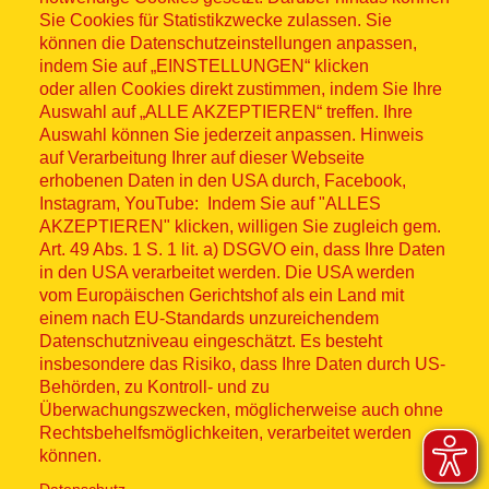
Sitemap
Sie Cookies für Statistikzwecke zulassen. Sie
können die Datenschutzeinstellungen anpassen,
indem Sie auf „EINSTELLUNGEN“ klicken
oder allen Cookies direkt zustimmen, indem Sie Ihre
Auswahl auf „ALLE AKZEPTIEREN“ treffen. Ihre
Auswahl können Sie jederzeit anpassen. Hinweis
© ASB 2026
auf Verarbeitung Ihrer auf dieser Webseite
Fußzeilenmenü
erhobenen Daten in den USA durch, Facebook,
Impressum
Instagram, YouTube: Indem Sie auf "ALLES
AKZEPTIEREN" klicken, willigen Sie zugleich gem.
Datenschutz
Art. 49 Abs. 1 S. 1 lit. a) DSGVO ein, dass Ihre Daten
in den USA verarbeitet werden. Die USA werden
Kontakt
vom Europäischen Gerichtshof als ein Land mit
einem nach EU-Standards unzureichendem
Datenschutzniveau eingeschätzt. Es besteht
Hinweisgebersystem
insbesondere das Risiko, dass Ihre Daten durch US-
Behörden, zu Kontroll- und zu
Lieferkette
Überwachungszwecken, möglicherweise auch ohne
Rechtsbehelfsmöglichkeiten, verarbeitet werden
Widerruf
können.