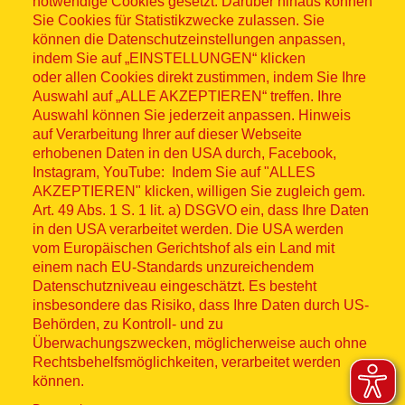
notwendige Cookies gesetzt. Darüber hinaus können
Sitemap
Sie Cookies für Statistikzwecke zulassen. Sie
können die Datenschutzeinstellungen anpassen,
indem Sie auf „EINSTELLUNGEN“ klicken
oder allen Cookies direkt zustimmen, indem Sie Ihre
Auswahl auf „ALLE AKZEPTIEREN“ treffen. Ihre
Auswahl können Sie jederzeit anpassen. Hinweis
© ASB 2026
auf Verarbeitung Ihrer auf dieser Webseite
Fußzeilenmenü
erhobenen Daten in den USA durch, Facebook,
Impressum
Instagram, YouTube: Indem Sie auf "ALLES
AKZEPTIEREN" klicken, willigen Sie zugleich gem.
Datenschutz
Art. 49 Abs. 1 S. 1 lit. a) DSGVO ein, dass Ihre Daten
in den USA verarbeitet werden. Die USA werden
Kontakt
vom Europäischen Gerichtshof als ein Land mit
einem nach EU-Standards unzureichendem
Datenschutzniveau eingeschätzt. Es besteht
Hinweisgebersystem
insbesondere das Risiko, dass Ihre Daten durch US-
Behörden, zu Kontroll- und zu
Lieferkette
Überwachungszwecken, möglicherweise auch ohne
Rechtsbehelfsmöglichkeiten, verarbeitet werden
Widerruf
können.