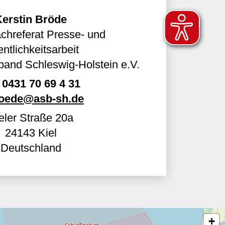
Kerstin Bröde
chreferat Presse- und
entlichkeitsarbeit
and Schleswig-Holstein e.V.
0431 70 69 4 31
roede@asb-sh.de
eler Straße 20a
24143
Kiel
Deutschland
+