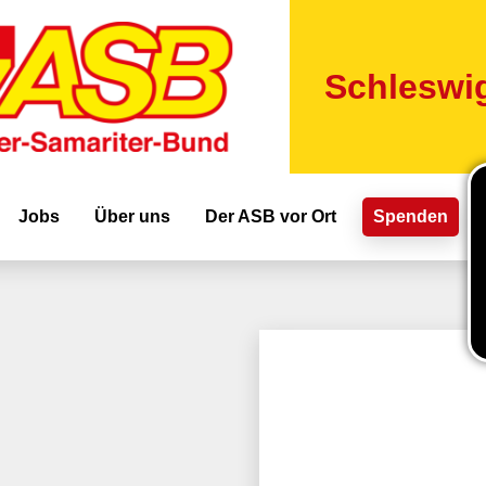
Direkt
zum
Inhalt
Schleswig
ion
Jobs
Über uns
Der ASB vor Ort
Spenden
e