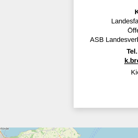
Landesfa
Öff
ASB Landesverb
Tel.
k.b
Ki