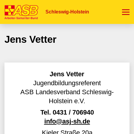
Direkt
zum
Schleswig-Holstein
Inhalt
Jens Vetter
Jens Vetter
Jugendbildungsreferent
ASB Landesverband Schleswig-
Holstein e.V.
Tel.
0431 / 706940
info@asj-sh.de
Kieler Straße 20a