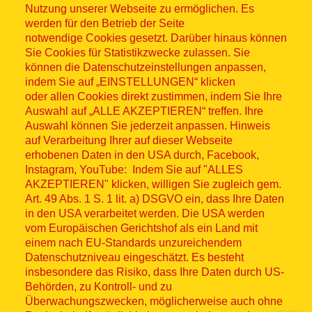
Nutzung unserer Webseite zu ermöglichen. Es
werden für den Betrieb der Seite
notwendige Cookies gesetzt. Darüber hinaus können
Sitemap
Sie Cookies für Statistikzwecke zulassen. Sie
können die Datenschutzeinstellungen anpassen,
indem Sie auf „EINSTELLUNGEN“ klicken
oder allen Cookies direkt zustimmen, indem Sie Ihre
Auswahl auf „ALLE AKZEPTIEREN“ treffen. Ihre
Auswahl können Sie jederzeit anpassen. Hinweis
© ASB 2026
auf Verarbeitung Ihrer auf dieser Webseite
Fußzeilenmenü
erhobenen Daten in den USA durch, Facebook,
Impressum
Instagram, YouTube: Indem Sie auf "ALLES
AKZEPTIEREN" klicken, willigen Sie zugleich gem.
Datenschutz
Art. 49 Abs. 1 S. 1 lit. a) DSGVO ein, dass Ihre Daten
in den USA verarbeitet werden. Die USA werden
Kontakt
vom Europäischen Gerichtshof als ein Land mit
einem nach EU-Standards unzureichendem
Datenschutzniveau eingeschätzt. Es besteht
Hinweisgebersystem
insbesondere das Risiko, dass Ihre Daten durch US-
Behörden, zu Kontroll- und zu
Lieferkette
Überwachungszwecken, möglicherweise auch ohne