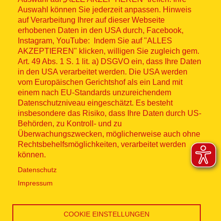
Auswahl können Sie jederzeit anpassen. Hinweis
© ASB 2026
auf Verarbeitung Ihrer auf dieser Webseite
Fußzeilenmenü
erhobenen Daten in den USA durch, Facebook,
Impressum
Instagram, YouTube: Indem Sie auf "ALLES
AKZEPTIEREN" klicken, willigen Sie zugleich gem.
Datenschutz
Art. 49 Abs. 1 S. 1 lit. a) DSGVO ein, dass Ihre Daten
in den USA verarbeitet werden. Die USA werden
Kontakt
vom Europäischen Gerichtshof als ein Land mit
einem nach EU-Standards unzureichendem
Datenschutzniveau eingeschätzt. Es besteht
Hinweisgebersystem
insbesondere das Risiko, dass Ihre Daten durch US-
Behörden, zu Kontroll- und zu
Lieferkette
Überwachungszwecken, möglicherweise auch ohne
Rechtsbehelfsmöglichkeiten, verarbeitet werden
Widerruf
können.
Datenschutz
Social Media
Impressum
COOKIE EINSTELLUNGEN