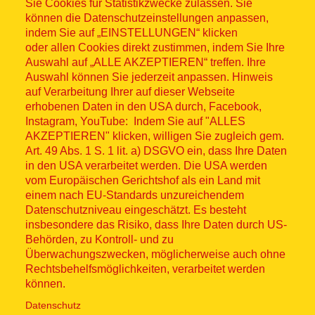
Sitemap
Sie Cookies für Statistikzwecke zulassen. Sie
können die Datenschutzeinstellungen anpassen,
indem Sie auf „EINSTELLUNGEN“ klicken
oder allen Cookies direkt zustimmen, indem Sie Ihre
Auswahl auf „ALLE AKZEPTIEREN“ treffen. Ihre
Auswahl können Sie jederzeit anpassen. Hinweis
© ASB 2026
auf Verarbeitung Ihrer auf dieser Webseite
Fußzeilenmenü
erhobenen Daten in den USA durch, Facebook,
Impressum
Instagram, YouTube: Indem Sie auf "ALLES
AKZEPTIEREN" klicken, willigen Sie zugleich gem.
Datenschutz
Art. 49 Abs. 1 S. 1 lit. a) DSGVO ein, dass Ihre Daten
in den USA verarbeitet werden. Die USA werden
Kontakt
vom Europäischen Gerichtshof als ein Land mit
einem nach EU-Standards unzureichendem
Datenschutzniveau eingeschätzt. Es besteht
Hinweisgebersystem
insbesondere das Risiko, dass Ihre Daten durch US-
Behörden, zu Kontroll- und zu
Lieferkette
Überwachungszwecken, möglicherweise auch ohne
Rechtsbehelfsmöglichkeiten, verarbeitet werden
Widerruf
können.
Datenschutz