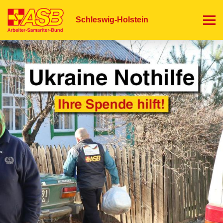
Direkt
zum
Schleswig-Holstein
Inhalt