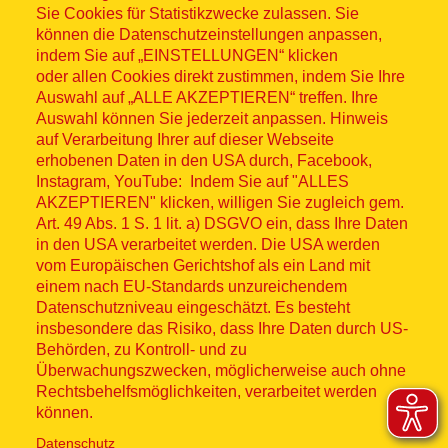
Sitemap
Sie Cookies für Statistikzwecke zulassen. Sie
können die Datenschutzeinstellungen anpassen,
indem Sie auf „EINSTELLUNGEN“ klicken
oder allen Cookies direkt zustimmen, indem Sie Ihre
Auswahl auf „ALLE AKZEPTIEREN“ treffen. Ihre
Auswahl können Sie jederzeit anpassen. Hinweis
© ASB 2026
auf Verarbeitung Ihrer auf dieser Webseite
erhobenen Daten in den USA durch, Facebook,
Fußzeilenmenü
Impressum
Instagram, YouTube: Indem Sie auf "ALLES
AKZEPTIEREN" klicken, willigen Sie zugleich gem.
Datenschutz
Art. 49 Abs. 1 S. 1 lit. a) DSGVO ein, dass Ihre Daten
in den USA verarbeitet werden. Die USA werden
Kontakt
vom Europäischen Gerichtshof als ein Land mit
einem nach EU-Standards unzureichendem
Datenschutzniveau eingeschätzt. Es besteht
Hinweisgebersystem
insbesondere das Risiko, dass Ihre Daten durch US-
Behörden, zu Kontroll- und zu
Lieferkette
Überwachungszwecken, möglicherweise auch ohne
Rechtsbehelfsmöglichkeiten, verarbeitet werden
Widerruf
können.
Datenschutz