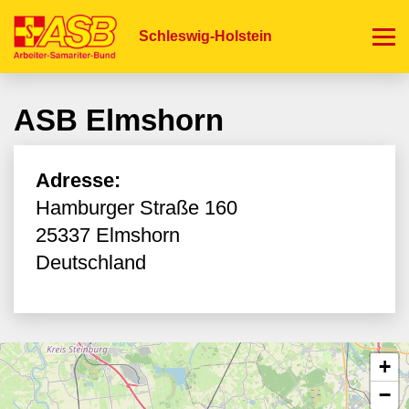
Direkt
zum
Schleswig-Holstein
Inhalt
ASB Elmshorn
Adresse:
Hamburger Straße 160
25337
Elmshorn
Deutschland
+
−