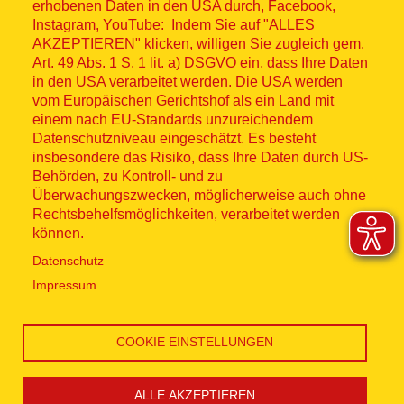
Fußzeilenmenü
erhobenen Daten in den USA durch, Facebook,
Impressum
Instagram, YouTube: Indem Sie auf "ALLES
AKZEPTIEREN" klicken, willigen Sie zugleich gem.
Datenschutz
Art. 49 Abs. 1 S. 1 lit. a) DSGVO ein, dass Ihre Daten
in den USA verarbeitet werden. Die USA werden
Kontakt
vom Europäischen Gerichtshof als ein Land mit
einem nach EU-Standards unzureichendem
Datenschutzniveau eingeschätzt. Es besteht
Hinweisgebersystem
insbesondere das Risiko, dass Ihre Daten durch US-
Behörden, zu Kontroll- und zu
Lieferkette
Überwachungszwecken, möglicherweise auch ohne
Rechtsbehelfsmöglichkeiten, verarbeitet werden
Widerruf
können.
Datenschutz
Social Media
Impressum
COOKIE EINSTELLUNGEN
ALLE AKZEPTIEREN