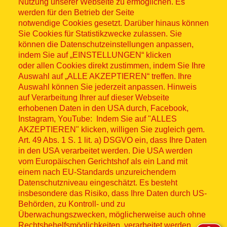
Nutzung unserer Webseite zu ermöglichen. Es
werden für den Betrieb der Seite
notwendige Cookies gesetzt. Darüber hinaus können
Sitemap
Sie Cookies für Statistikzwecke zulassen. Sie
können die Datenschutzeinstellungen anpassen,
indem Sie auf „EINSTELLUNGEN“ klicken
oder allen Cookies direkt zustimmen, indem Sie Ihre
Auswahl auf „ALLE AKZEPTIEREN“ treffen. Ihre
Auswahl können Sie jederzeit anpassen. Hinweis
© ASB 2026
auf Verarbeitung Ihrer auf dieser Webseite
Fußzeilenmenü
erhobenen Daten in den USA durch, Facebook,
Impressum
Instagram, YouTube: Indem Sie auf "ALLES
AKZEPTIEREN" klicken, willigen Sie zugleich gem.
Datenschutz
Art. 49 Abs. 1 S. 1 lit. a) DSGVO ein, dass Ihre Daten
in den USA verarbeitet werden. Die USA werden
Kontakt
vom Europäischen Gerichtshof als ein Land mit
einem nach EU-Standards unzureichendem
Datenschutzniveau eingeschätzt. Es besteht
Hinweisgebersystem
insbesondere das Risiko, dass Ihre Daten durch US-
Behörden, zu Kontroll- und zu
Lieferkette
Überwachungszwecken, möglicherweise auch ohne
Rechtsbehelfsmöglichkeiten, verarbeitet werden