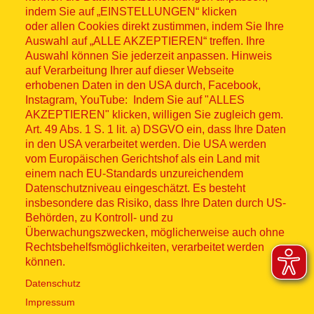
indem Sie auf „EINSTELLUNGEN“ klicken
oder allen Cookies direkt zustimmen, indem Sie Ihre
Auswahl auf „ALLE AKZEPTIEREN“ treffen. Ihre
Auswahl können Sie jederzeit anpassen. Hinweis
© ASB 2026
auf Verarbeitung Ihrer auf dieser Webseite
Fußzeilenmenü
erhobenen Daten in den USA durch, Facebook,
Impressum
Instagram, YouTube: Indem Sie auf "ALLES
AKZEPTIEREN" klicken, willigen Sie zugleich gem.
Datenschutz
Art. 49 Abs. 1 S. 1 lit. a) DSGVO ein, dass Ihre Daten
in den USA verarbeitet werden. Die USA werden
Kontakt
vom Europäischen Gerichtshof als ein Land mit
einem nach EU-Standards unzureichendem
Datenschutzniveau eingeschätzt. Es besteht
Hinweisgebersystem
insbesondere das Risiko, dass Ihre Daten durch US-
Behörden, zu Kontroll- und zu
Lieferkette
Überwachungszwecken, möglicherweise auch ohne
Rechtsbehelfsmöglichkeiten, verarbeitet werden
Widerruf
können.
Datenschutz
Social Media
Impressum