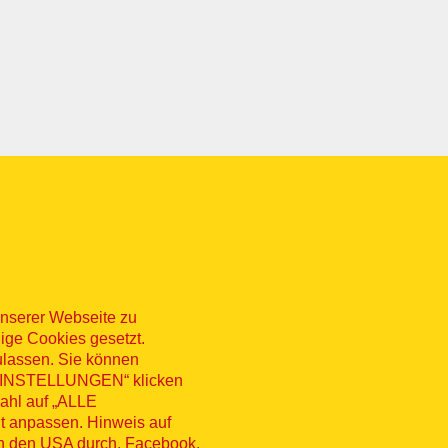
nserer Webseite zu
ige Cookies gesetzt.
ulassen. Sie können
 „EINSTELLUNGEN“ klicken
sum
Datenschutz
Kontakt
Hinweisg
wahl auf „ALLE
t anpassen. Hinweis auf
nü
erruf
in den USA durch, Facebook,