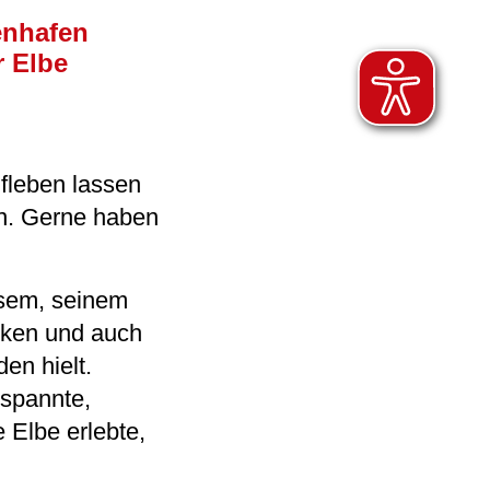
enhafen
r Elbe
fleben lassen
en. Gerne haben
esem, seinem
nken und auch
en hielt.
tspannte,
 Elbe erlebte,