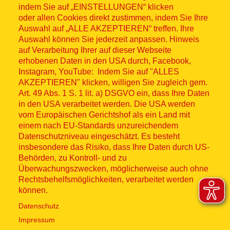
indem Sie auf „EINSTELLUNGEN“ klicken
oder allen Cookies direkt zustimmen, indem Sie Ihre
Auswahl auf „ALLE AKZEPTIEREN“ treffen. Ihre
Auswahl können Sie jederzeit anpassen. Hinweis
© ASB 2026
auf Verarbeitung Ihrer auf dieser Webseite
erhobenen Daten in den USA durch, Facebook,
Fußzeilenmenü
Impressum
Instagram, YouTube: Indem Sie auf "ALLES
AKZEPTIEREN" klicken, willigen Sie zugleich gem.
Datenschutz
Art. 49 Abs. 1 S. 1 lit. a) DSGVO ein, dass Ihre Daten
in den USA verarbeitet werden. Die USA werden
Kontakt
vom Europäischen Gerichtshof als ein Land mit
einem nach EU-Standards unzureichendem
Datenschutzniveau eingeschätzt. Es besteht
Hinweisgebersystem
insbesondere das Risiko, dass Ihre Daten durch US-
Behörden, zu Kontroll- und zu
Lieferkette
Überwachungszwecken, möglicherweise auch ohne
Rechtsbehelfsmöglichkeiten, verarbeitet werden
Widerruf
können.
Datenschutz
Social Media
Impressum