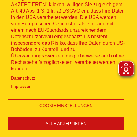
AKZEPTIEREN" klicken, willigen Sie zugleich gem.
Datenschutz
Art. 49 Abs. 1 S. 1 lit. a) DSGVO ein, dass Ihre Daten
in den USA verarbeitet werden. Die USA werden
Kontakt
vom Europäischen Gerichtshof als ein Land mit
einem nach EU-Standards unzureichendem
Datenschutzniveau eingeschätzt. Es besteht
Hinweisgebersystem
insbesondere das Risiko, dass Ihre Daten durch US-
Behörden, zu Kontroll- und zu
Lieferkette
Überwachungszwecken, möglicherweise auch ohne
Rechtsbehelfsmöglichkeiten, verarbeitet werden
Widerruf
können.
Datenschutz
Social Media
Impressum
COOKIE EINSTELLUNGEN
ALLE AKZEPTIEREN
Cookie Einstellungen