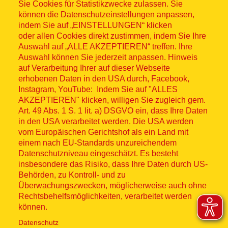
Sitemap
Sie Cookies für Statistikzwecke zulassen. Sie
können die Datenschutzeinstellungen anpassen,
indem Sie auf „EINSTELLUNGEN“ klicken
oder allen Cookies direkt zustimmen, indem Sie Ihre
Auswahl auf „ALLE AKZEPTIEREN“ treffen. Ihre
Auswahl können Sie jederzeit anpassen. Hinweis
© ASB 2026
auf Verarbeitung Ihrer auf dieser Webseite
erhobenen Daten in den USA durch, Facebook,
Fußzeilenmenü
Impressum
Instagram, YouTube: Indem Sie auf "ALLES
AKZEPTIEREN" klicken, willigen Sie zugleich gem.
Datenschutz
Art. 49 Abs. 1 S. 1 lit. a) DSGVO ein, dass Ihre Daten
in den USA verarbeitet werden. Die USA werden
Kontakt
vom Europäischen Gerichtshof als ein Land mit
einem nach EU-Standards unzureichendem
Datenschutzniveau eingeschätzt. Es besteht
Hinweisgebersystem
insbesondere das Risiko, dass Ihre Daten durch US-
Behörden, zu Kontroll- und zu
Lieferkette
Überwachungszwecken, möglicherweise auch ohne
Rechtsbehelfsmöglichkeiten, verarbeitet werden
Widerruf
können.
Datenschutz