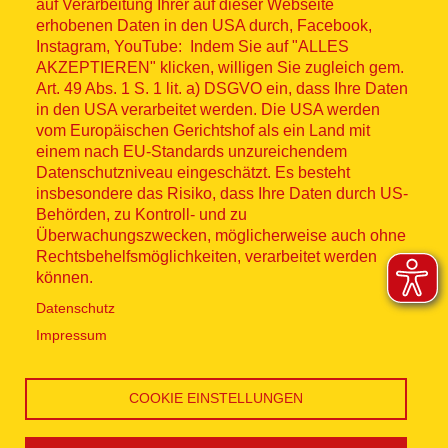
© ASB 2026
auf Verarbeitung Ihrer auf dieser Webseite
Fußzeilenmenü
erhobenen Daten in den USA durch, Facebook,
Impressum
Instagram, YouTube: Indem Sie auf "ALLES
AKZEPTIEREN" klicken, willigen Sie zugleich gem.
Datenschutz
Art. 49 Abs. 1 S. 1 lit. a) DSGVO ein, dass Ihre Daten
in den USA verarbeitet werden. Die USA werden
Kontakt
vom Europäischen Gerichtshof als ein Land mit
einem nach EU-Standards unzureichendem
Datenschutzniveau eingeschätzt. Es besteht
Hinweisgebersystem
insbesondere das Risiko, dass Ihre Daten durch US-
Behörden, zu Kontroll- und zu
Lieferkette
Überwachungszwecken, möglicherweise auch ohne
Rechtsbehelfsmöglichkeiten, verarbeitet werden
Widerruf
können.
Datenschutz
Social Media
Impressum
COOKIE EINSTELLUNGEN