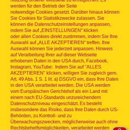
werden für den Betrieb der Seite
notwendige Cookies gesetzt. Darüber hinaus können
Sitemap
Sie Cookies für Statistikzwecke zulassen. Sie
können die Datenschutzeinstellungen anpassen,
indem Sie auf „EINSTELLUNGEN“ klicken
oder allen Cookies direkt zustimmen, indem Sie Ihre
Auswahl auf „ALLE AKZEPTIEREN“ treffen. Ihre
Auswahl können Sie jederzeit anpassen. Hinweis
© ASB 2026
auf Verarbeitung Ihrer auf dieser Webseite
Fußzeilenmenü
erhobenen Daten in den USA durch, Facebook,
Impressum
Instagram, YouTube: Indem Sie auf "ALLES
AKZEPTIEREN" klicken, willigen Sie zugleich gem.
Datenschutz
Art. 49 Abs. 1 S. 1 lit. a) DSGVO ein, dass Ihre Daten
in den USA verarbeitet werden. Die USA werden
Kontakt
vom Europäischen Gerichtshof als ein Land mit
einem nach EU-Standards unzureichendem
Datenschutzniveau eingeschätzt. Es besteht
Hinweisgebersystem
insbesondere das Risiko, dass Ihre Daten durch US-
Behörden, zu Kontroll- und zu
Lieferkette
Überwachungszwecken, möglicherweise auch ohne
Rechtsbehelfsmöglichkeiten, verarbeitet werden