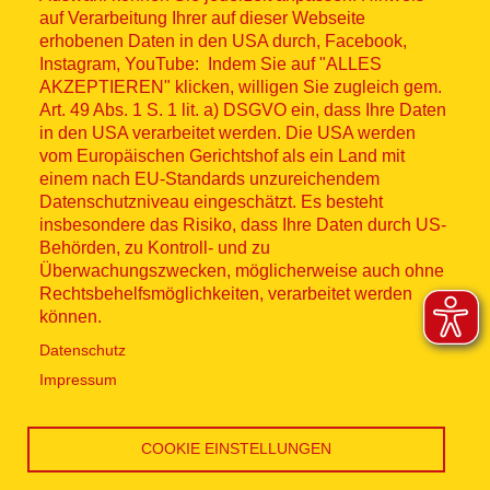
© ASB 2026
auf Verarbeitung Ihrer auf dieser Webseite
Fußzeilenmenü
erhobenen Daten in den USA durch, Facebook,
Impressum
Instagram, YouTube: Indem Sie auf "ALLES
AKZEPTIEREN" klicken, willigen Sie zugleich gem.
Datenschutz
Art. 49 Abs. 1 S. 1 lit. a) DSGVO ein, dass Ihre Daten
in den USA verarbeitet werden. Die USA werden
Kontakt
vom Europäischen Gerichtshof als ein Land mit
einem nach EU-Standards unzureichendem
Datenschutzniveau eingeschätzt. Es besteht
Hinweisgebersystem
insbesondere das Risiko, dass Ihre Daten durch US-
Behörden, zu Kontroll- und zu
Lieferkette
Überwachungszwecken, möglicherweise auch ohne
Rechtsbehelfsmöglichkeiten, verarbeitet werden
Widerruf
können.
Datenschutz
Social Media
Impressum
COOKIE EINSTELLUNGEN