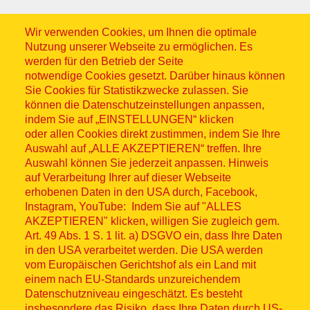
Wir verwenden Cookies, um Ihnen die optimale
Nutzung unserer Webseite zu ermöglichen. Es
werden für den Betrieb der Seite
notwendige Cookies gesetzt. Darüber hinaus können
Sitemap
Sie Cookies für Statistikzwecke zulassen. Sie
können die Datenschutzeinstellungen anpassen,
indem Sie auf „EINSTELLUNGEN“ klicken
oder allen Cookies direkt zustimmen, indem Sie Ihre
Auswahl auf „ALLE AKZEPTIEREN“ treffen. Ihre
Auswahl können Sie jederzeit anpassen. Hinweis
© ASB 2026
auf Verarbeitung Ihrer auf dieser Webseite
Fußzeilenmenü
erhobenen Daten in den USA durch, Facebook,
Impressum
Instagram, YouTube: Indem Sie auf "ALLES
AKZEPTIEREN" klicken, willigen Sie zugleich gem.
Datenschutz
Art. 49 Abs. 1 S. 1 lit. a) DSGVO ein, dass Ihre Daten
in den USA verarbeitet werden. Die USA werden
Kontakt
vom Europäischen Gerichtshof als ein Land mit
einem nach EU-Standards unzureichendem
Datenschutzniveau eingeschätzt. Es besteht
Hinweisgebersystem
insbesondere das Risiko, dass Ihre Daten durch US-